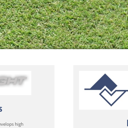
s
evelops high