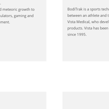
.
BodiTrak is a sports tec
ed meteoric growth to
between an athlete and t
mulators, gaming and
Vista Medical, who devel
pment.
products. Vista has been
since 1995.