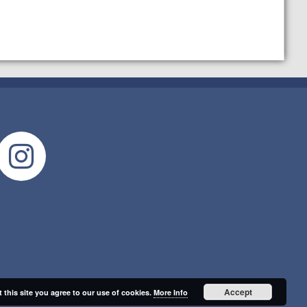

Accept
 this site you agree to our use of cookies.
More Info