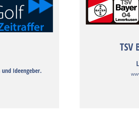
TSV 
L
n und Ideengeber.
www